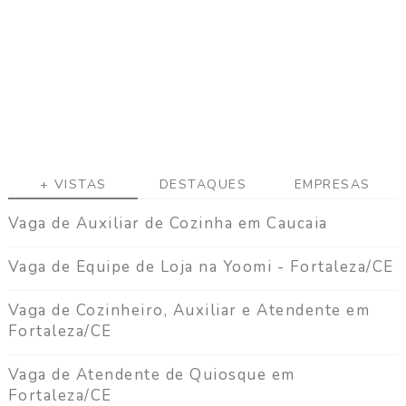
a
g
a
C
o
n
t
a
t
+ VISTAS
DESTAQUES
EMPRESAS
o
Vaga de Auxiliar de Cozinha em Caucaia
Vaga de Equipe de Loja na Yoomi - Fortaleza/CE
Vaga de Cozinheiro, Auxiliar e Atendente em
Fortaleza/CE
Vaga de Atendente de Quiosque em
Fortaleza/CE