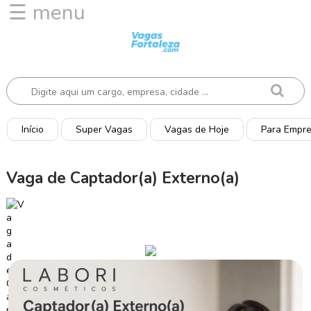
☰ menu
I
n
í
c
i
o
Início
Super Vagas
Vagas de Hoje
Para Empr
V
a
Vaga de Captador(a) Externo(a)
g
a
s
d
e
H
o
j
e