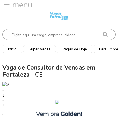
☰ menu
I
n
í
c
i
o
Início
Super Vagas
Vagas de Hoje
Para Empr
V
a
Vaga de Consultor de Vendas em
g
Fortaleza - CE
a
s
d
e
H
o
j
e