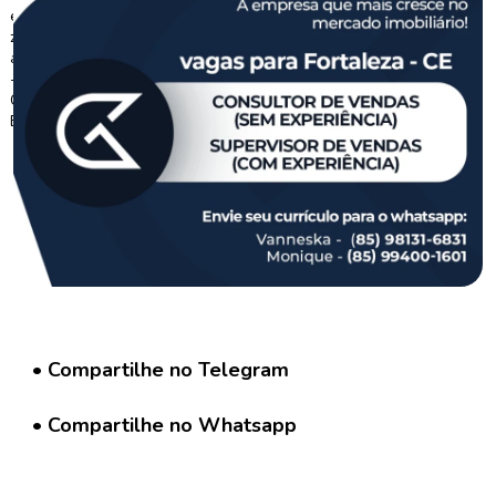
G
r
u
p
o
W
h
a
t
s
a
p
p
C
a
• Compartilhe no Telegram
d
a
• Compartilhe no Whatsapp
s
t
r