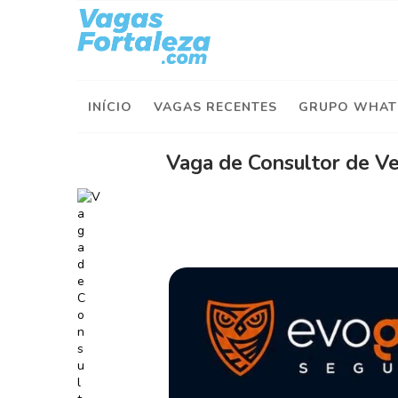
I
n
í
INÍCIO
VAGAS RECENTES
GRUPO WHAT
c
i
o
Vaga de Consultor de Ve
V
a
g
a
s
d
e
H
o
j
e