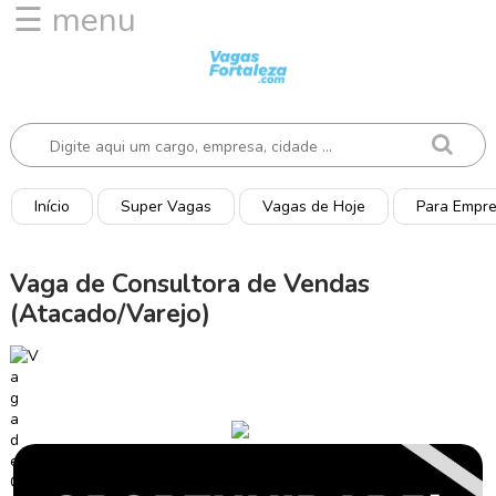
☰ menu
I
n
í
c
i
o
Início
Super Vagas
Vagas de Hoje
Para Empr
V
a
Vaga de Consultora de Vendas
g
(Atacado/Varejo)
a
s
d
e
H
o
j
e