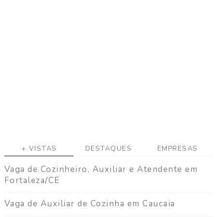
a
g
a
C
o
n
t
a
t
o
+ VISTAS
DESTAQUES
EMPRESAS
Vaga de Cozinheiro, Auxiliar e Atendente em
Fortaleza/CE
Vaga de Auxiliar de Cozinha em Caucaia