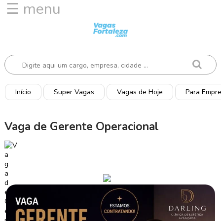
☰ menu
I
n
í
c
i
o
Início
Super Vagas
Vagas de Hoje
Para Empr
V
a
Vaga de Gerente Operacional
g
a
s
d
e
H
o
j
e