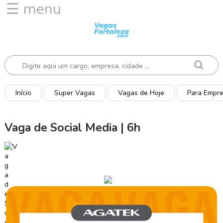
☰ menu
I
n
í
c
i
o
Início
Super Vagas
Vagas de Hoje
Para Empr
V
a
Vaga de Social Media | 6h
g
a
s
d
e
H
o
j
e