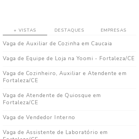
a
g
a
C
+ VISTAS
DESTAQUES
EMPRESAS
o
n
Vaga de Auxiliar de Cozinha em Caucaia
t
a
Vaga de Equipe de Loja na Yoomi - Fortaleza/CE
t
o
Vaga de Cozinheiro, Auxiliar e Atendente em
Fortaleza/CE
Vaga de Atendente de Quiosque em
Fortaleza/CE
Vaga de Vendedor Interno
Vaga de Assistente de Laboratório em