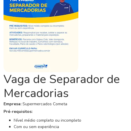
C
o
n
c
u
r
s
o
s
N
Vaga de Separador de
o
t
Mercadorias
í
c
Empresa:
Supermercados Cometa
i
a
Pré-requisitos:
s
Nível médio completo ou incompleto
Com ou sem experiência