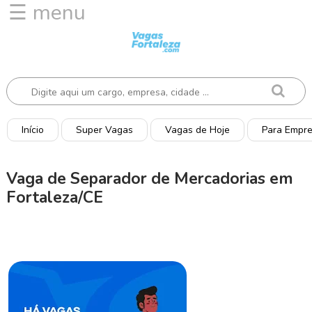
☰ menu
I
n
í
c
i
o
Início
Super Vagas
Vagas de Hoje
Para Empr
V
a
Vaga de Separador de Mercadorias em
g
Fortaleza/CE
a
s
d
e
H
o
j
e