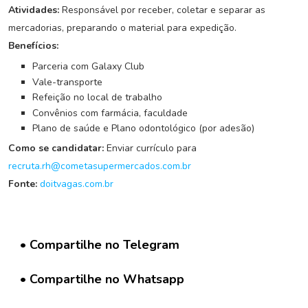
G
Atividades:
Responsável por receber, coletar e separar as
r
mercadorias, preparando o material para expedição.
u
p
Benefícios:
o
Parceria com Galaxy Club
W
Vale-transporte
h
Refeição no local de trabalho
a
Convênios com farmácia, faculdade
t
Plano de saúde e Plano odontológico (por adesão)
s
a
Como se candidatar:
Enviar currículo para
p
recruta.rh@cometasupermercados.com.br
p
Fonte:
doitvagas.com.br
C
a
d
• Compartilhe no Telegram
a
s
• Compartilhe no Whatsapp
t
r