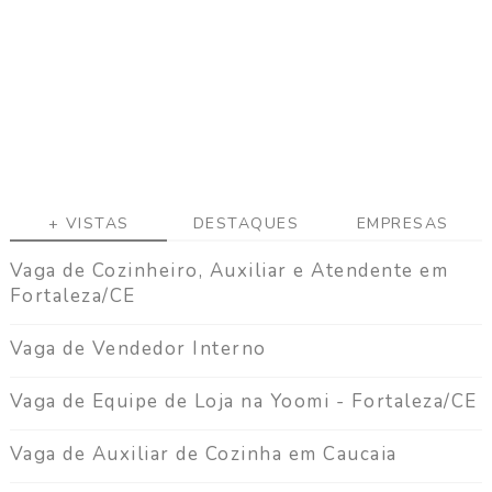
a
g
a
C
o
n
t
a
t
+ VISTAS
DESTAQUES
EMPRESAS
o
Vaga de Cozinheiro, Auxiliar e Atendente em
Fortaleza/CE
Vaga de Vendedor Interno
Vaga de Equipe de Loja na Yoomi - Fortaleza/CE
Vaga de Auxiliar de Cozinha em Caucaia