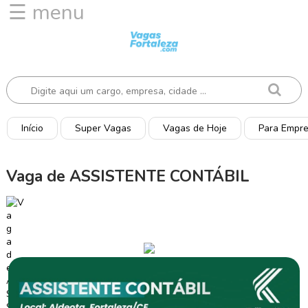
☰ menu
I
n
í
c
i
o
Início
Super Vagas
Vagas de Hoje
Para Empr
V
a
Vaga de ASSISTENTE CONTÁBIL
g
a
s
d
e
H
o
j
e