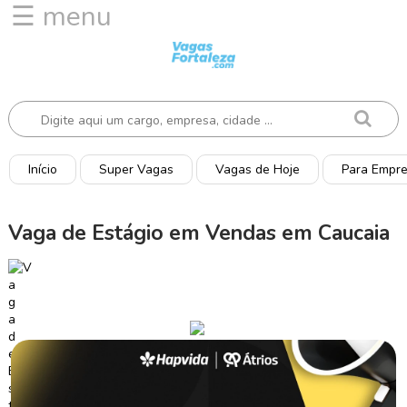
☰ menu
I
n
í
c
i
o
Início
Super Vagas
Vagas de Hoje
Para Empr
V
a
Vaga de Estágio em Vendas em Caucaia
g
a
s
d
e
H
o
j
e