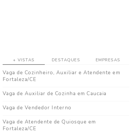
a
g
a
C
o
n
t
a
t
+ VISTAS
DESTAQUES
EMPRESAS
o
Vaga de Cozinheiro, Auxiliar e Atendente em
Fortaleza/CE
Vaga de Auxiliar de Cozinha em Caucaia
Vaga de Vendedor Interno
Vaga de Atendente de Quiosque em
Fortaleza/CE