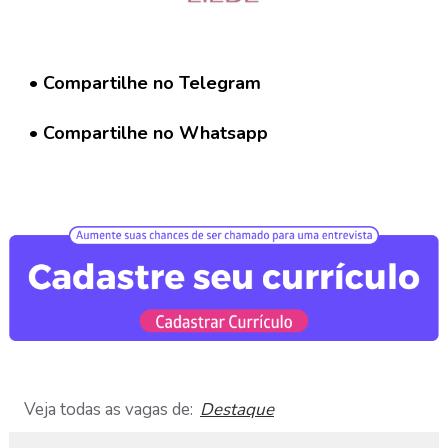
G
r
u
p
• Compartilhe no Telegram
o
W
h
• Compartilhe no Whatsapp
a
t
s
a
p
p
C
a
d
a
s
t
Veja todas as vagas de:
Destaque
r