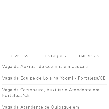
a
g
a
C
o
n
t
a
t
o
+ VISTAS
DESTAQUES
EMPRESAS
Vaga de Auxiliar de Cozinha em Caucaia
Vaga de Equipe de Loja na Yoomi - Fortaleza/CE
Vaga de Cozinheiro, Auxiliar e Atendente em
Fortaleza/CE
Vaga de Atendente de Quiosque em