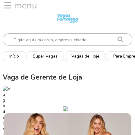
☰ menu
I
n
í
c
i
o
Início
Super Vagas
Vagas de Hoje
Para Empr
V
a
Vaga de Gerente de Loja
g
a
s
d
e
H
o
j
e