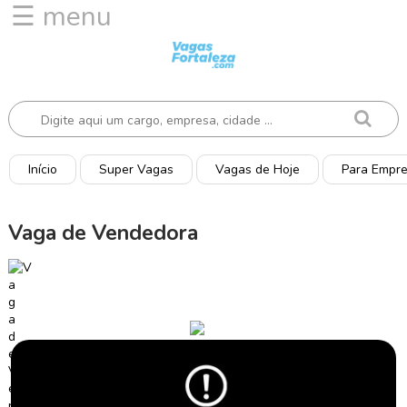
☰ menu
I
n
í
c
i
o
Início
Super Vagas
Vagas de Hoje
Para Empr
V
a
Vaga de Vendedora
g
a
s
d
e
H
o
j
e